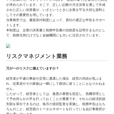
が求められています。そこで、正しい記帳や月次決算を通して作成
された正しい決算書が、いざというときに企業を守る大切な資料と
してその重要性を増しています。
当事務所では、書面添付制度によって、貴社の適正な申告をサポー
トします。
本制度は、企業の決算書と税務申告書の信頼度を証明するものとし
て、税務当局だけでなく金融機関にも大いに注目されています。
リスクマネジメント業務
万が一のリスクに備えていますか？
経営者が不慮の事故や災害に遭遇した場合、経営の存続が危ぶま
れ、従業員やその家族は一瞬にして路頭に迷うことにもなりかねま
せん。
したがって、経営者としては、最悪の事態を想定し、危機管理とし
て予め何らかの手を打っておくことが重要です。それらの経済的損
失額を算出できるのは、毎月の巡回監査を実施し、税務申告はもち
ろんのこと、経営面のトータルサポートを行っている会計事務所が