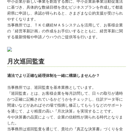
中小企業が新しい事業を創造する際に、中小企業新事業活動促進法
に基づき、具体的な数値目標を含むビジネスプランを作成して都道
府県に申請し、承認が得られると、さまざまな公的支援が受けられ
やすくなります。
当事務所では、ＴＫＣ継続ＭＡＳシステムを活用して、お客様企業
の「経営革新計画」の作成をお手伝いするとともに、経営革新に関
する最新情報や申請ノウハウのご提供等を行います。
月次巡回監査
適法でより正確な経理体制を一緒に構築しませんか？
当事務所では、巡回監査を基本業務としています。
『巡回監査』とは、お客様企業を毎月訪問して、日々の取引が適時
かつ正確に記帳されているかどうかをチェックし、仕訳データ等に
間違いなどがあればその場で指摘し修正してもらうなどのサポート
を通じて、より精度の高い『月次決算』を実現することです。
今や決算書の品質によって、企業の信頼性が測られる時代となりま
した。
当事務所は巡回監査を通じて、貴社の『真正な決算書』づくりを全