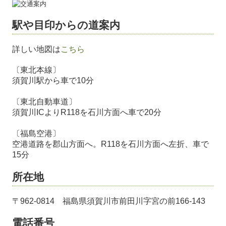
お役立ち情報
駅や目印からの道案内
セミナー案内
詳しい地図は
こちら
リンク集
〔東北本線〕
須賀川駅から車で10分
近況報告
〔東北自動車道〕
セミナー・異業種交流会報告集
須賀川ICよりR118を石川方面へ車で20分
愛のメッセージ
〔福島空港〕
空港道路を郡山方面へ。R118を石川方面へ左折、車で
15分
所在地
〒962-0814 福島県須賀川市前田川字宮の前166-143
電話番号